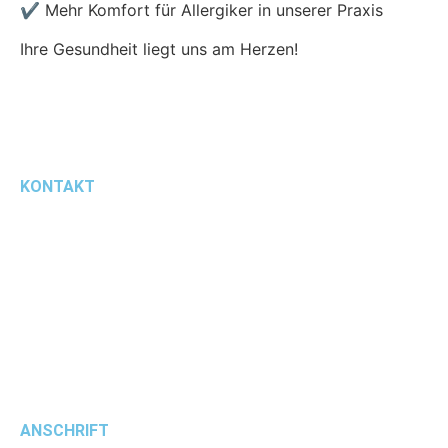
✔️ Mehr Komfort für Allergiker in unserer Praxis
Ihre Gesundheit liegt uns am Herzen!
KONTAKT
+49 6476 419151
WhatsApp
info@vivamedica.de
vivamedica.therapie
ANSCHRIFT