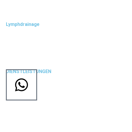
Liebscher und Bracht Therapie
Lymphdrainage
Lymphdrainage
Lymph Taping
DIENSTLEISTUNGEN
Traktion
Wärmetherapie
Elektrotherapie
Kryotherapie