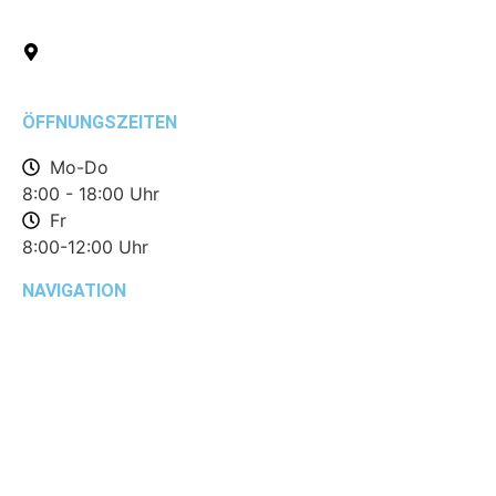
Pfingstbornstraße 15
35794 Mengerskirchen
OT Waldernbach
ÖFFNUNGSZEITEN
Mo-Do
8:00 - 18:00 Uhr
Fr
8:00-12:00 Uhr
NAVIGATION
Startseite
Über uns
Aktuelles