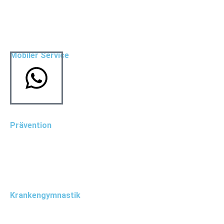
kontakt
komm in unser team
Mobiler Service
Hausbesuche
Altenheimbetreuung
Prävention
Prävention
LSVT BIG
Krankengymnastik
Krankengymnastik