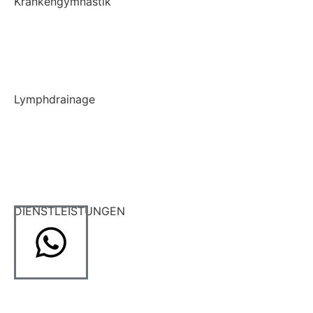
Krankengymnastik
Krankengymnastik
Liebscher und Bracht Therapie
Lymphdrainage
Lymphdrainage
Lymph Taping
DIENSTLEISTUNGEN
Traktion
Wärmetherapie