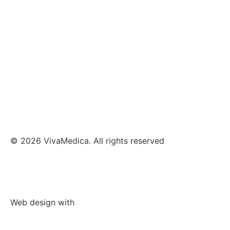
Elektrotherapie
Kryotherapie
Klassische Massage Therapie
Taping
Manuelle Therapie
© 2026 VivaMedica. All rights reserved
Datenschutz
Impressum
Web design with
V&M Werbeagentur