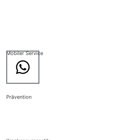
Aktuelles
kontakt
komm in unser team
Mobiler Service
Hausbesuche
Altenheimbetreuung
Prävention
Prävention
LSVT BIG