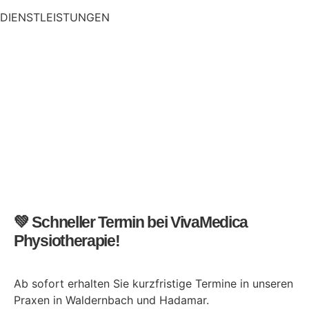
DIENSTLEISTUNGEN
Traktion
Wärmetherapie
Elektrotherapie
Kryotherapie
Klassische Massage Therapie
Taping
Manuelle Therapie
💚 Schneller Termin bei VivaMedica
Physiotherapie!
Ab sofort erhalten Sie kurzfristige Termine in unseren
Praxen in Waldernbach und Hadamar.