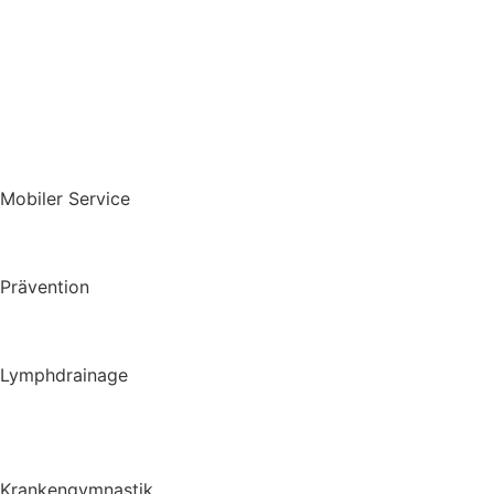
Startseite
Über uns
Aktuelles
kontakt
Mobiler Service
Hausbesuche
AltenheimeBetreuung
Prävention
Prävention
LSVT BIG
Lymphdrainage
Lymphdrainage
Lymph Taping
Krankengymnastik