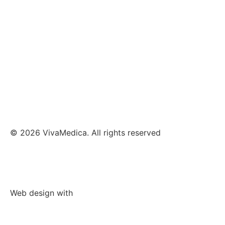
Kryotherapie
Klassische Massage Therapie
Taping
Manuelle Therapie
© 2026 VivaMedica. All rights reserved
Datenschutz
Impressum
Web design with
V&M Werbeagentur