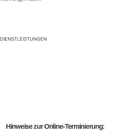
Krankengymnastik
CMD
Liebscher und Bracht Therapie
DIENSTLEISTUNGEN
Traktion
Wärmetherapie
Elektrotherapie
Kryotherapie
Klassische Massage Therapie
Taping
Manuelle Therapie
Hinweise zur Online-Terminierung: