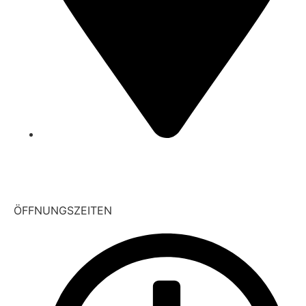
Pfingstbornstraße 15
35794 Mengerskirchen
OT Waldernbach
ÖFFNUNGSZEITEN