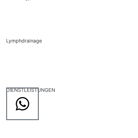
Krankengymnastik
Liebscher und Bracht Therapie
Lymphdrainage
Lymphdrainage
Lymph Taping
DIENSTLEISTUNGEN
Traktion
Wärmetherapie
Elektrotherapie