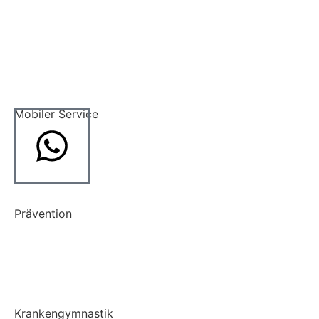
Aktuelles
kontakt
komm in unser team
Mobiler Service
Hausbesuche
Altenheimbetreuung
Prävention
Prävention
LSVT BIG
Krankengymnastik