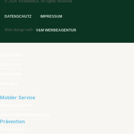
© 2026 VivaMedica. All rights reserved
DATENSCHUTZ
IMPRESSUM
Web design with
V&M WERBEAGENTUR
Startseite
Über uns
Aktuelles
kontakt
Mobiler Service
Hausbesuche
AltenheimeBetreuung
Prävention
Prävention