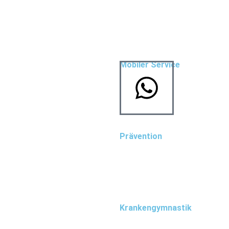
Mobiler Service
Hausbesuche
Altenheimbetreuung
Prävention
Prävention
LSVT BIG
er team
Krankengymnastik