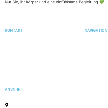
Nur Sie, Ihr Körper und eine einfühlsame Begleitung 💚
KONTAKT
NAVIGATION
+49 6476 419151
Startseite
WhatsApp
Über uns
info@vivamedica.de
Aktuelles
vivamedica.therapie
kontakt
ANSCHRIFT
komm in uns
Pfingstbornstraße 15
35794 Mengerskirchen