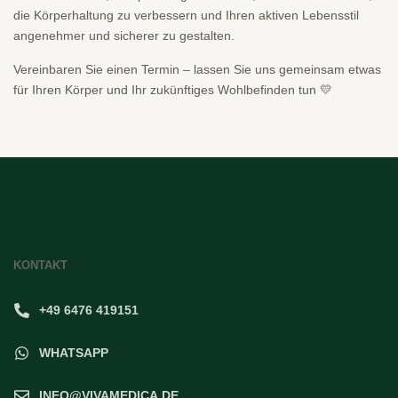
die Körperhaltung zu verbessern und Ihren aktiven Lebensstil
angenehmer und sicherer zu gestalten.
Vereinbaren Sie einen Termin – lassen Sie uns gemeinsam etwas
für Ihren Körper und Ihr zukünftiges Wohlbefinden tun 💛
KONTAKT
+49 6476 419151
WHATSAPP
INFO@VIVAMEDICA.DE