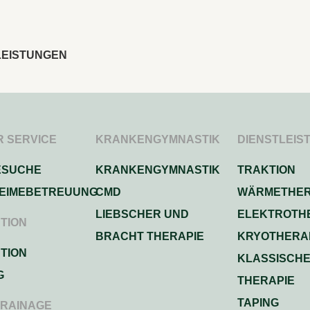
LEISTUNGEN
R SERVICE
KRANKENGYMNASTIK
DIENSTLEIS
ESUCHE
KRANKENGYMNASTIK
TRAKTION
EIMEBETREUUNG
CMD
WÄRMETHER
LIEBSCHER UND
ELEKTROTH
TION
BRACHT THERAPIE
KRYOTHERA
TION
KLASSISCH
G
THERAPIE
TAPING
RAINAGE