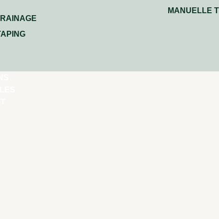
MANUELLE T
RAINAGE
TAPING
NS
LES
KT