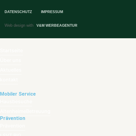
DATENSCHUTZ
IMPRESSUM
Web design with
V&M WERBEAGENTUR
Startseite
Über uns
Aktuelles
kontakt
Mobiler Service
Hausbesuche
AltenheimeBetreuung
Prävention
Prävention
LSVT BIG