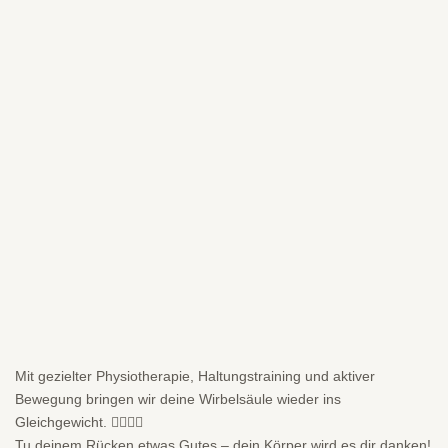
Mit gezielter Physiotherapie, Haltungstraining und aktiver
Bewegung bringen wir deine Wirbelsäule wieder ins
Gleichgewicht. 🧍‍♂️🧘‍♀️
Tu deinem Rücken etwas Gutes – dein Körper wird es dir danken!