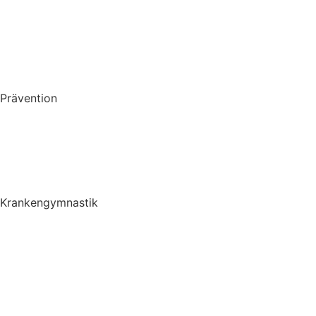
Hausbesuche
Altenheimbetreuung
Prävention
Prävention
LSVT BIG
Krankengymnastik
Krankengymnastik
Krankengymnastik ZNS
Liebscher und Bracht Therapie