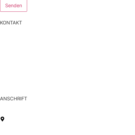
Senden
KONTAKT
+49 6476 419151
WhatsApp
info@vivamedica.de
vivamedica.therapie
ANSCHRIFT
Pfingstbornstraße 15
35794 Mengerskirchen
OT Waldernbach