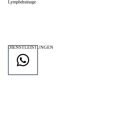
Lymphdrainage
Lymphdrainage
Lymph Taping
DIENSTLEISTUNGEN
Traktion
Wärmetherapie
Elektrotherapie
Kryotherapie
Klassische Massage Therapie