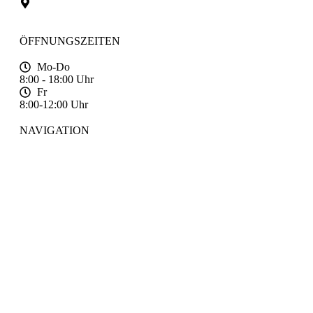
35794 Mengerskirchen
OT Waldernbach
ÖFFNUNGSZEITEN
Mo-Do
8:00 - 18:00 Uhr
Fr
8:00-12:00 Uhr
NAVIGATION
Startseite
Über uns
Aktuelles
kontakt
komm in unser team