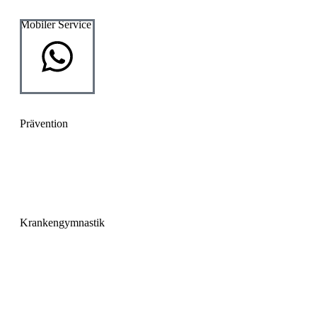
Mobiler Service
Hausbesuche
Altenheimbetreuung
Prävention
Prävention
LSVT BIG
Krankengymnastik
Krankengymnastik
Liebscher und Bracht Therapie