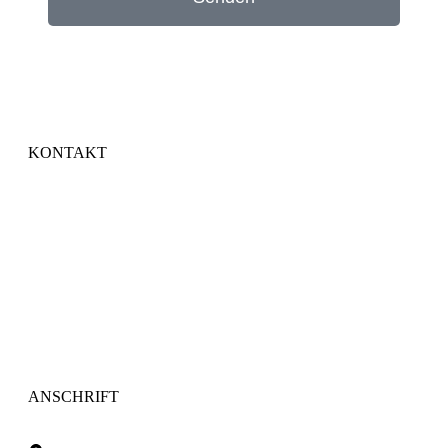
KONTAKT
+49 6476 419151
WhatsApp
info@vivamedica.de
vivamedica.therapie
ANSCHRIFT
Pfingstbornstraße 15